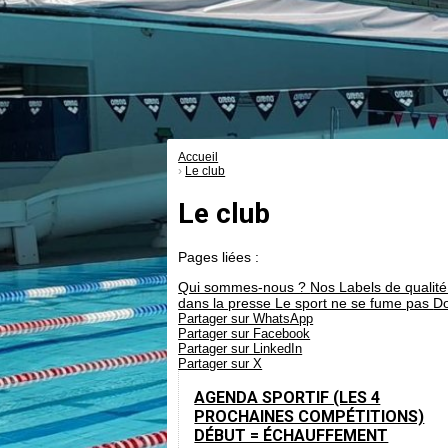
Accueil
Le club
Le club
Pages liées :
Qui sommes-nous ?
Nos Labels de qualit
dans la presse
Le sport ne se fume pas
Do
Partager sur WhatsApp
Partager sur Facebook
Partager sur LinkedIn
Partager sur X
AGENDA SPORTIF (LES 4
PROCHAINES COMPÉTITIONS)
DÉBUT = ÉCHAUFFEMENT