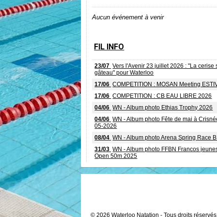
Aucun événement à venir
FIL INFO
23/07
Vers l'Avenir 23 juillet 2026 : "La cerise 
gâteau" pour Waterloo
17/06
COMPETITION : MOSAN Meeting ESTI
17/06
COMPETITION : CB EAU LIBRE 2026
04/06
WN - Album photo Ethias Trophy 2026
04/06
WN - Album photo Fête de mai à Crisné
05-2026
08/04
WN - Album photo Arena Spring Race 
31/03
WN - Album photo FFBN Francos jeunes
Open 50m 2025
© 2026 Waterloo Natation - Tous droits réservés