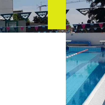
WN -
Album
photo Fête
de mai à
Crisnée
30-05-
2026