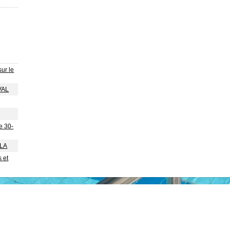
sur le
VAL
e 30-
BLA
 et